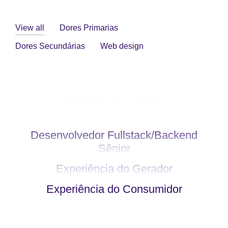
View all
Dores Primarias
Dores Secundárias
Web design
Técnico em RPA (Python)
Analista técnico(a) comercial –
Mercado de Energia
Analista de Operações Digitais
Desenvolvedor Fullstack/Backend
Sênior
Experiência do Gerador
Experiência do Consumidor